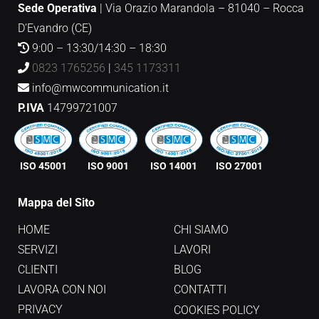
Sede Operativa
|
Via Orazio Marandola – 81040 – Rocca
D’Evandro (CE)
9:00 – 13:30/14:30 – 18:30
0823 1765256
|
345 1173311
info@mwcommunication.it
P.IVA
14799721007
ISO 45001
ISO 9001
ISO 14001
ISO 27001
Mappa del Sito
HOME
CHI SIAMO
SERVIZI
LAVORI
CLIENTI
BLOG
LAVORA CON NOI
CONTATTI
PRIVACY
COOKIES POLICY