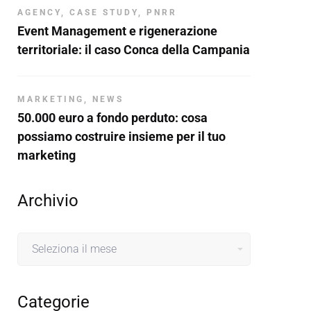
AGENCY
,
CASE STUDY
,
PNRR
Event Management e rigenerazione
territoriale: il caso Conca della Campania
MARKETING
,
NEWS
50.000 euro a fondo perduto: cosa
possiamo costruire insieme per il tuo
marketing
Archivio
Archivio
Categorie