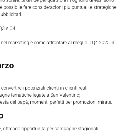
nno solare. Si divide per quattro e in ognuno di essi sono
è possibile fare considerazioni più puntuali e strategiche
ubblicitari.
 Q3 e Q4.
nel marketing e come affrontare al meglio il Q4 2025, il
arzo
onvertire i potenziali clienti in clienti reali;
agne tematiche legate a San Valentino;
 festa del papà, momenti perfetti per promozioni mirate.
o
 offrendo opportunità per campagne stagionali;