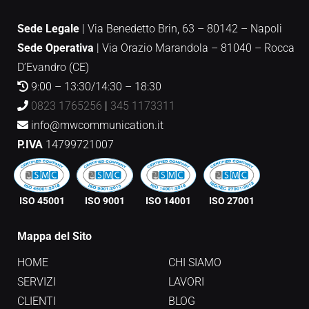
Sede Legale
| Via Benedetto Brin, 63 – 80142 – Napoli
Sede Operativa
|
Via Orazio Marandola – 81040 – Rocca
D’Evandro (CE)
9:00 – 13:30/14:30 – 18:30
0823 1765256
|
345 1173311
info@mwcommunication.it
P.IVA
14799721007
ISO 45001
ISO 9001
ISO 14001
ISO 27001
Mappa del Sito
HOME
CHI SIAMO
SERVIZI
LAVORI
CLIENTI
BLOG