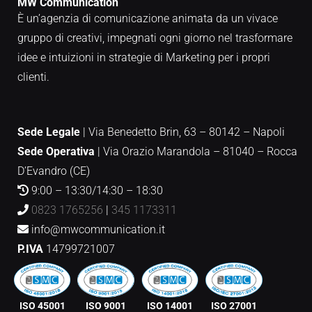
MW Communication
È un’agenzia di comunicazione animata da un vivace
gruppo di creativi, impegnati ogni giorno nel trasformare
idee e intuizioni in strategie di Marketing per i propri
clienti.
Sede Legale
| Via Benedetto Brin, 63 – 80142 – Napoli
Sede Operativa
|
Via Orazio Marandola – 81040 – Rocca
D’Evandro (CE)
9:00 – 13:30/14:30 – 18:30
0823 1765256
|
345 1173311
info@mwcommunication.it
P.IVA
14799721007
ISO 45001
ISO 9001
ISO 14001
ISO 27001