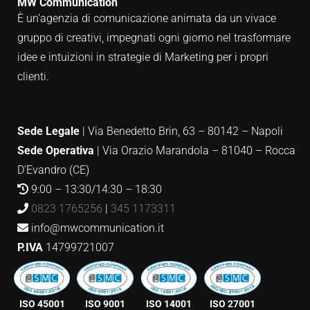
MW Communication
È un’agenzia di comunicazione animata da un vivace
gruppo di creativi, impegnati ogni giorno nel trasformare
idee e intuizioni in strategie di Marketing per i propri
clienti.
Sede Legale
| Via Benedetto Brin, 63 – 80142 – Napoli
Sede Operativa
|
Via Orazio Marandola – 81040 – Rocca
D’Evandro (CE)
9:00 – 13:30/14:30 – 18:30
0823 1765256
|
345 1173311
info@mwcommunication.it
P.IVA
14799721007
ISO 45001
ISO 9001
ISO 14001
ISO 27001