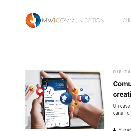
CHI
DIGIT
Comun
creat
Un case 
canali d
Agenc