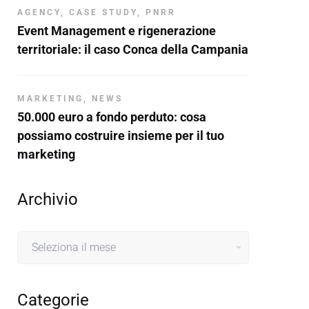
AGENCY
,
CASE STUDY
,
PNRR
Event Management e rigenerazione
territoriale: il caso Conca della Campania
MARKETING
,
NEWS
50.000 euro a fondo perduto: cosa
possiamo costruire insieme per il tuo
marketing
Archivio
Archivio
Categorie