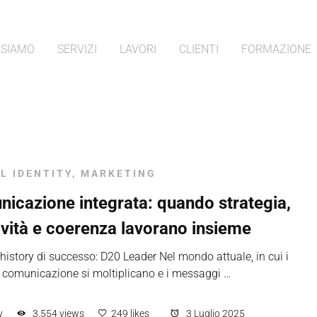
 SIAMO
SERVIZI
LAVORI
CLIENTI
FORMAZIONE
AL IDENTITY
,
MARKETING
icazione integrata: quando strategia,
ività e coerenza lavorano insieme
history di successo: D20 Leader Nel mondo attuale, in cui i
i comunicazione si moltiplicano e i messaggi …
y
3.554 views
249 likes
3 Luglio 2025