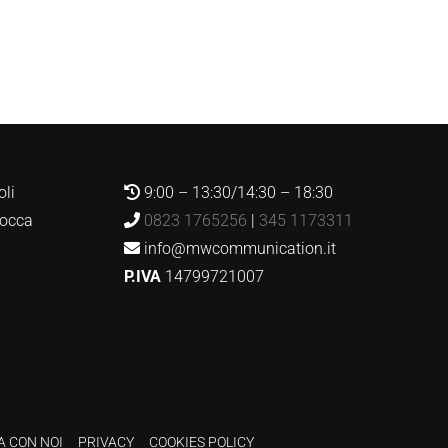
oli
9:00 – 13:30/14:30 – 18:30
Rocca
0823 1765256
|
345 1173311
info@mwcommunication.it
P.IVA
14799721007
A CON NOI
PRIVACY
COOKIES POLICY