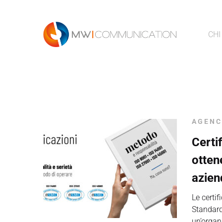
CHI
AGENC
Certi
otten
azien
Le certif
Standard
un’organ