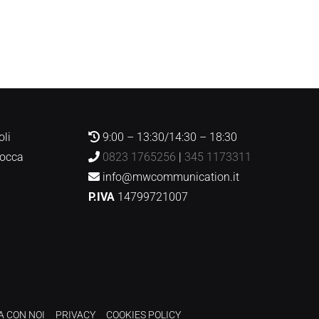
oli
9:00 – 13:30/14:30 – 18:30
Rocca
0823 1765256
|
345 1173311
info@mwcommunication.it
P.IVA
14799721007
A CON NOI
PRIVACY
COOKIES POLICY