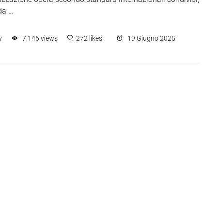
da …
y
7.146 views
272 likes
19 Giugno 2025