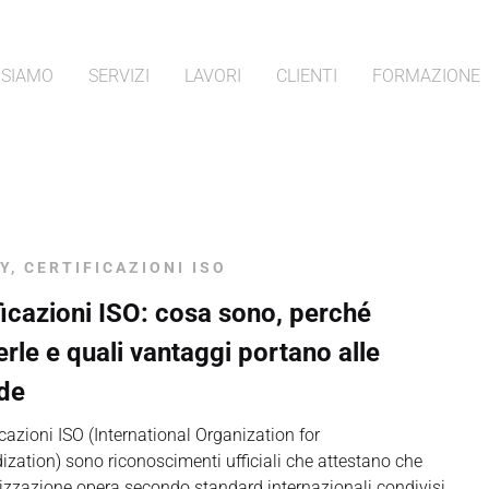
 SIAMO
SERVIZI
LAVORI
CLIENTI
FORMAZIONE
Y
,
CERTIFICAZIONI ISO
ficazioni ISO: cosa sono, perché
erle e quali vantaggi portano alle
de
icazioni ISO (International Organization for
ization) sono riconoscimenti ufficiali che attestano che
izzazione opera secondo standard internazionali condivisi,