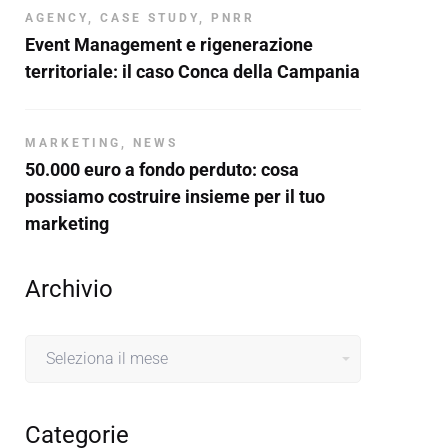
AGENCY
,
CASE STUDY
,
PNRR
Event Management e rigenerazione
territoriale: il caso Conca della Campania
MARKETING
,
NEWS
50.000 euro a fondo perduto: cosa
possiamo costruire insieme per il tuo
marketing
Archivio
Archivio
Categorie