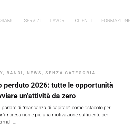
 SIAMO
SERVIZI
LAVORI
CLIENTI
FORMAZIONE
Y
,
BANDI
,
NEWS
,
SENZA CATEGORIA
 perduto 2026: tutte le opportunità
vviare un’attività da zero
 parlare di “mancanza di capitale” come ostacolo per
un’impresa non è più una motivazione sufficiente per
ermi.Il …