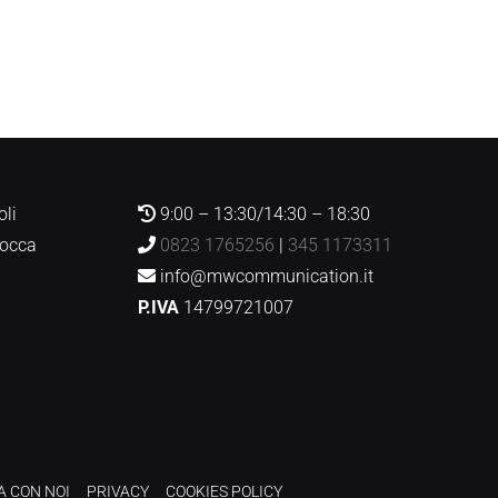
oli
9:00 – 13:30/14:30 – 18:30
Rocca
0823 1765256
|
345 1173311
info@mwcommunication.it
P.IVA
14799721007
A CON NOI
PRIVACY
COOKIES POLICY