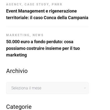
AGENCY
,
CASE STUDY
,
PNRR
Event Management e rigenerazione
territoriale: il caso Conca della Campania
MARKETING
,
NEWS
50.000 euro a fondo perduto: cosa
possiamo costruire insieme per il tuo
marketing
Archivio
Archivio
Categorie