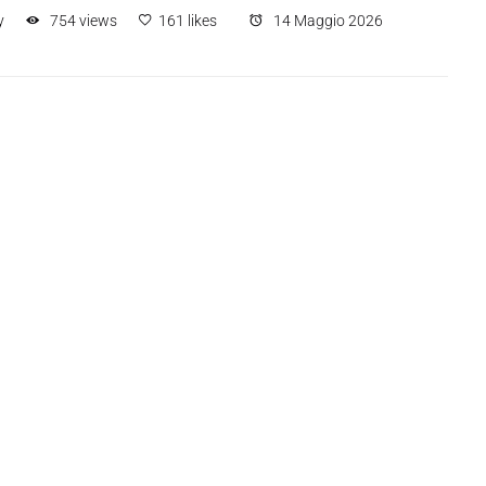
y
754 views
161 likes
14 Maggio 2026