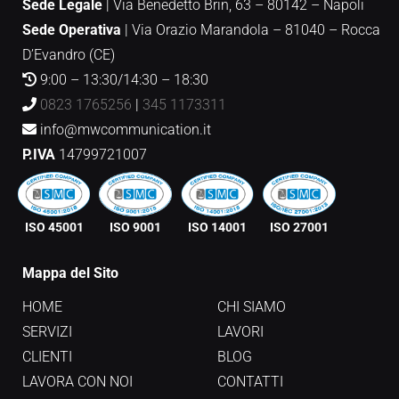
Sede Legale
| Via Benedetto Brin, 63 – 80142 – Napoli
Sede Operativa
|
Via Orazio Marandola – 81040 – Rocca
D’Evandro (CE)
9:00 – 13:30/14:30 – 18:30
0823 1765256
|
345 1173311
info@mwcommunication.it
P.IVA
14799721007
ISO 45001
ISO 9001
ISO 14001
ISO 27001
Mappa del Sito
HOME
CHI SIAMO
SERVIZI
LAVORI
CLIENTI
BLOG
LAVORA CON NOI
CONTATTI