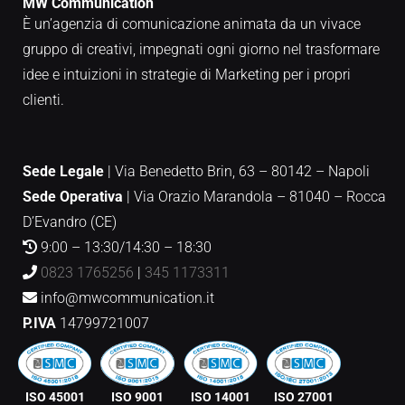
MW Communication
È un’agenzia di comunicazione animata da un vivace
gruppo di creativi, impegnati ogni giorno nel trasformare
idee e intuizioni in strategie di Marketing per i propri
clienti.
Sede Legale
| Via Benedetto Brin, 63 – 80142 – Napoli
Sede Operativa
|
Via Orazio Marandola – 81040 – Rocca
D’Evandro (CE)
9:00 – 13:30/14:30 – 18:30
0823 1765256
|
345 1173311
info@mwcommunication.it
P.IVA
14799721007
ISO 45001
ISO 9001
ISO 14001
ISO 27001