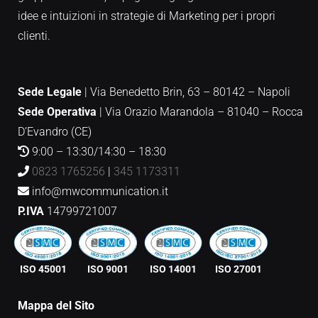
idee e intuizioni in strategie di Marketing per i propri
clienti.
Sede Legale
| Via Benedetto Brin, 63 – 80142 – Napoli
Sede Operativa
|
Via Orazio Marandola – 81040 – Rocca
D’Evandro (CE)
9:00 – 13:30/14:30 – 18:30
0823 1765256
|
345 1173311
info@mwcommunication.it
P.IVA
14799721007
ISO 45001
ISO 9001
ISO 14001
ISO 27001
Mappa del Sito